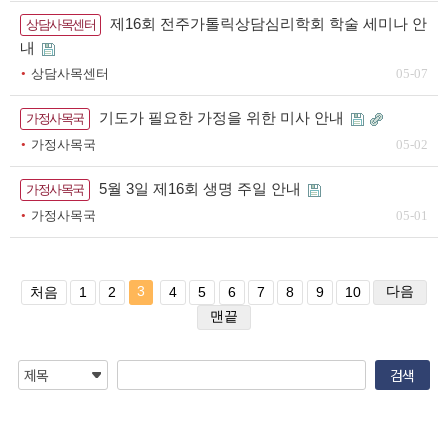
제16회 전주가톨릭상담심리학회 학술 세미나 안
상담사목센터
내
상담사목센터
05-07
기도가 필요한 가정을 위한 미사 안내
가정사목국
가정사목국
05-02
5월 3일 제16회 생명 주일 안내
가정사목국
가정사목국
05-01
3
다음
처음
1
2
4
5
6
7
8
9
10
맨끝