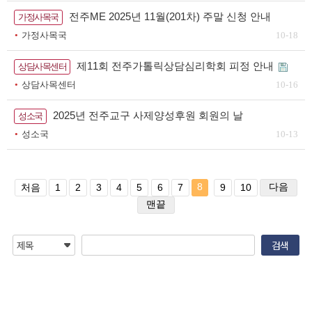
전주ME 2025년 11월(201차) 주말 신청 안내
가정사목국
가정사목국
10-18
제11회 전주가톨릭상담심리학회 피정 안내
상담사목센터
상담사목센터
10-16
2025년 전주교구 사제양성후원 회원의 날
성소국
성소국
10-13
8
다음
처음
1
2
3
4
5
6
7
9
10
맨끝