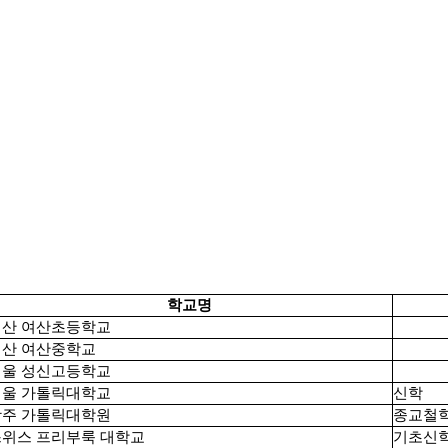
학교명
익산 여산초등학교
익산 여산중학교
서울 성신고등학교
서울 가톨릭대학교
신학
광주 가톨릭대학원
종교철
스위스 프리부룩 대학교
기초신