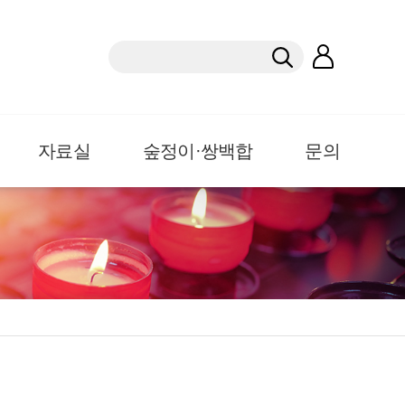
자료실
숲정이·쌍백합
문의