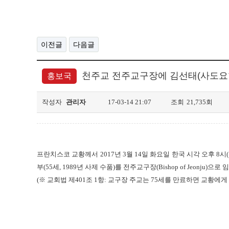
이전글
다음글
천주교 전주교구장에 김선태(사도요
홍보국
작성자
관리자
17-03-14 21:07
조회
21,735회
프란치스코 교황께서 2017년 3월 14일 화요일 한국 시각 오후 8시
부(55세, 1989년 사제 수품)를 전주교구장(Bishop of Jeonj
(※ 교회법 제401조 1항: 교구장 주교는 75세를 만료하면 교황