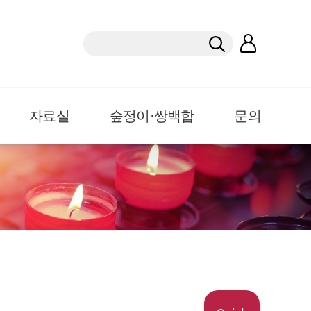
자료실
숲정이·쌍백합
문의