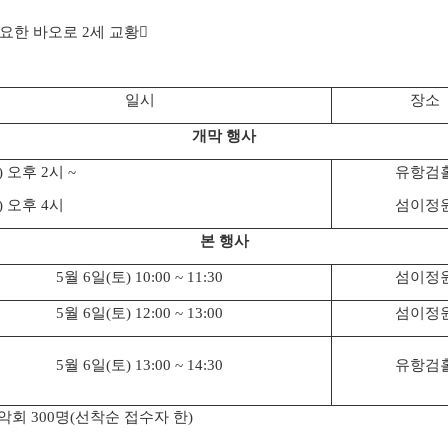
 요한 바오로
2
세 교황

일시
장소
개막 행사
)
오후
2
시
~
유항검
)
오후
4
시
섬이정
본 행사
5
월
6
일
(
토
) 10:00 ~ 11:30
섬이정
5
월
6
일
(
토
) 12:00 ~ 13:00
섬이정
5
월
6
일
(
토
) 13:00 ~ 14:30
유항검
음악회
300
명
(
선착순 접수자 한
)