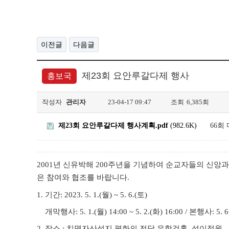
이전글
다음글
제23회 요안루갈다제 행사
홍보국
작성자
관리자
23-04-17 09:47
조회
6,385회
제23회 요안루갈다제 행사계획.pdf
(982.6K)
66회
2001
년 신유박해
200
주년을 기념하여 순교자들의 신앙과
은 참여와 협조를 바랍니다
.
1.
기간
: 2023. 5. 1.(
월
) ~ 5. 6.(
토
)
개막행사
: 5. 1.(
월
) 14:00 ~ 5. 2.(
화
) 16:00 /
본행사
: 5. 6
2.
장소
:
치명자산성지 평화의 전당 유항검홀
.
섬이정원