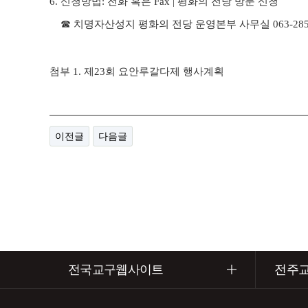
6.
신청방법
:
전화 혹은
Fax |
평화의 전당 방문 신청
☎
치명자산성지 평화의 전당 운영본부 사무실
063-285
첨부
1.
제
23
회 요안루갈다제 행사계획
이전글
다음글
전국교구웹사이트
전주