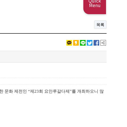
Quick
Menu
목록
한 문화 제전인
“
제
23
회 요안루갈다제
”
를 개최하오니 많