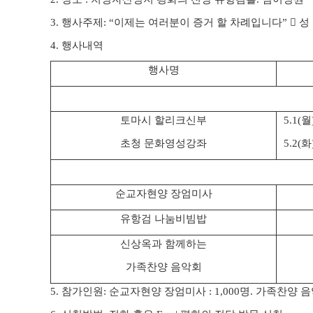
3.
행사주제
: “
이제는 여러분이 증거 할 차례입니다
”

성
4.
행사내역
행사명
토마시 할리크신부
5.1(
월
초청 문화영성강좌
5.2(
화
순교자현양 장엄미사
유항검 나눔비빔밥
신상옥과 함께하는
가족찬양 음악회
5.
참가인원
:
순교자현양 장엄미사
: 1,000
명
.
가족찬양 