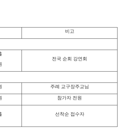
비고
홀
전국 순회 강연회
원
원
주례 교구장주교님
원
참가자 전원
홀
선착순 접수자