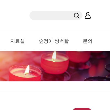
자료실
숲정이·쌍백합
문의