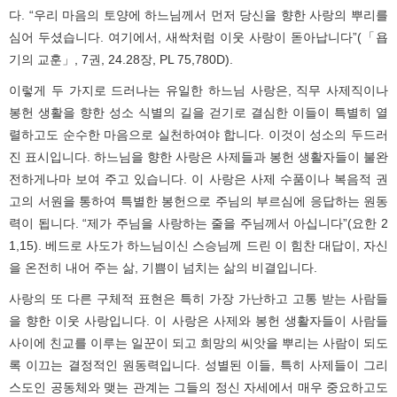
다. “우리 마음의 토양에 하느님께서 먼저 당신을 향한 사랑의 뿌리를
심어 두셨습니다. 여기에서, 새싹처럼 이웃 사랑이 돋아납니다”(「욥
기의 교훈」, 7권, 24.28장, PL 75,780D).
이렇게 두 가지로 드러나는 유일한 하느님 사랑은, 직무 사제직이나
봉헌 생활을 향한 성소 식별의 길을 걷기로 결심한 이들이 특별히 열
렬하고도 순수한 마음으로 실천하여야 합니다. 이것이 성소의 두드러
진 표시입니다. 하느님을 향한 사랑은 사제들과 봉헌 생활자들이 불완
전하게나마 보여 주고 있습니다. 이 사랑은 사제 수품이나 복음적 권
고의 서원을 통하여 특별한 봉헌으로 주님의 부르심에 응답하는 원동
력이 됩니다. “제가 주님을 사랑하는 줄을 주님께서 아십니다”(요한 2
1,15). 베드로 사도가 하느님이신 스승님께 드린 이 힘찬 대답이, 자신
을 온전히 내어 주는 삶, 기쁨이 넘치는 삶의 비결입니다.
사랑의 또 다른 구체적 표현은 특히 가장 가난하고 고통 받는 사람들
을 향한 이웃 사랑입니다. 이 사랑은 사제와 봉헌 생활자들이 사람들
사이에 친교를 이루는 일꾼이 되고 희망의 씨앗을 뿌리는 사람이 되도
록 이끄는 결정적인 원동력입니다. 성별된 이들, 특히 사제들이 그리
스도인 공동체와 맺는 관계는 그들의 정신 자세에서 매우 중요하고도