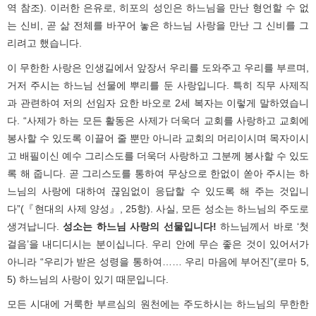
역 참조). 이러한 은유로, 히포의 성인은 하느님을 만난 형언할 수 없
는 신비, 곧 삶 전체를 바꾸어 놓은 하느님 사랑을 만난 그 신비를 그
리려고 했습니다.
이 무한한 사랑은 인생길에서 앞장서 우리를 도와주고 우리를 부르며,
거저 주시는 하느님 선물에 뿌리를 둔 사랑입니다. 특히 직무 사제직
과 관련하여 저의 선임자 요한 바오로 2세 복자는 이렇게 말하였습니
다. “사제가 하는 모든 활동은 사제가 더욱더 교회를 사랑하고 교회에
봉사할 수 있도록 이끌어 줄 뿐만 아니라 교회의 머리이시며 목자이시
고 배필이신 예수 그리스도를 더욱더 사랑하고 그분께 봉사할 수 있도
록 해 줍니다. 곧 그리스도를 통하여 무상으로 한없이 쏟아 주시는 하
느님의 사랑에 대하여 끊임없이 응답할 수 있도록 해 주는 것입니
다”(『현대의 사제 양성』, 25항). 사실, 모든 성소는 하느님의 주도로
생겨납니다.
성소는 하느님 사랑의 선물입니다!
하느님께서 바로 ‘첫
걸음’을 내디디시는 분이십니다. 우리 안에 무슨 좋은 것이 있어서가
아니라 “우리가 받은 성령을 통하여…… 우리 마음에 부어진”(로마 5,
5) 하느님의 사랑이 있기 때문입니다.
모든 시대에 거룩한 부르심의 원천에는 주도하시는 하느님의 무한한