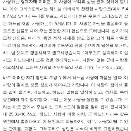
사랑하는 형제자매 여러분, 이 사랑에 우리의 삶을 열어 젖혀야 합니
다. 예수 그리스도께서는 하느님 아버지의 완전한 사랑으로(마태 5,4
8 참조) 날마다 우리를 부르고 계십니다! 높은 수준의 그리스도인 삶
은 하느님‘처럼’ 사랑하는 데 있습니다. 이 사랑은 자신을 충실하고 풍
요로운 선물로 내어 주는 온전한 자기 헌신으로 드러납니다. 십자가의
요한 성인은, 여러 해 동안 정직 제재를 받고 있던 그의 힘든 상황을
두고 마음 아파하는 세고비아 수도원의 원장 수녀에게 답신을 보내며,
하느님 뜻대로 행동하라고 권고하였습니다. “아무것도 생각하지 마십
시오. 하느님께서 모든 것을 안배하십니다. 사랑이 없는 곳에 사랑을
심으십시오. 그러면 사랑을 거두어들일 것입니다”(『서간집』, 26).
바로 이러한 자기 봉헌의 토양 위에서 하느님 사랑에 마음을 열 때 이
사랑의 열매로 모든 성소가 태어나고 자랍니다. 이 사랑의 샘에서 물
을 길어 올리며, 기도하고, 하느님 말씀을 열심히 읽고, 성사들, 특히
성찬례에 자주 참여할 때, 우리는 이웃 사랑을 실천할 수 있습니다. 우
리는 이웃 안에서 주님이신 그리스도의 얼굴을 알아 뵙게 됩니다(마
태 25,31-46 참조). 하느님 사랑과 이웃 사랑, 곧 하느님이라는 같은
원천에서 흘러나오고 이 원천으로 되돌아가는 이 ‘두 사랑’의 뗄 수 없
는 관계를, 교황 대 그레고리오 성인은 새싹의 비유로 표현하였습니