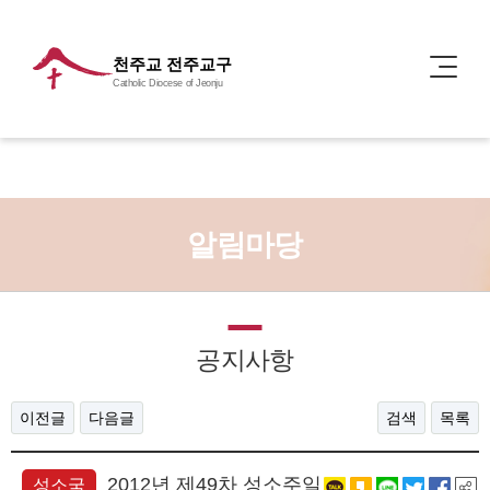
천주교 전주교구
Catholic Diocese of Jeonju
알림마당
공지사항
이전글
다음글
검색
목록
2012년 제49차 성소주일
성소국