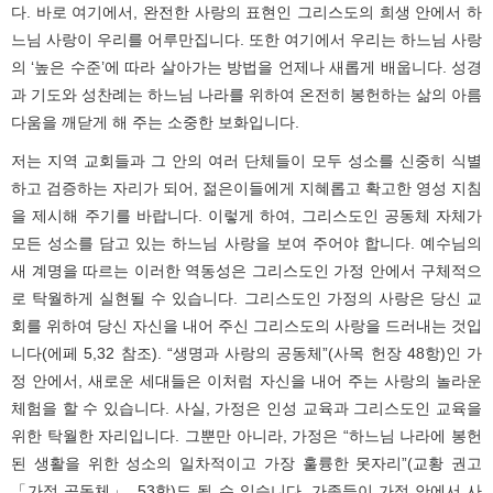
다. 바로 여기에서, 완전한 사랑의 표현인 그리스도의 희생 안에서 하
느님 사랑이 우리를 어루만집니다. 또한 여기에서 우리는 하느님 사랑
의 ‘높은 수준’에 따라 살아가는 방법을 언제나 새롭게 배웁니다. 성경
과 기도와 성찬례는 하느님 나라를 위하여 온전히 봉헌하는 삶의 아름
다움을 깨닫게 해 주는 소중한 보화입니다.
저는 지역 교회들과 그 안의 여러 단체들이 모두 성소를 신중히 식별
하고 검증하는 자리가 되어, 젊은이들에게 지혜롭고 확고한 영성 지침
을 제시해 주기를 바랍니다. 이렇게 하여, 그리스도인 공동체 자체가
모든 성소를 담고 있는 하느님 사랑을 보여 주어야 합니다. 예수님의
새 계명을 따르는 이러한 역동성은 그리스도인 가정 안에서 구체적으
로 탁월하게 실현될 수 있습니다. 그리스도인 가정의 사랑은 당신 교
회를 위하여 당신 자신을 내어 주신 그리스도의 사랑을 드러내는 것입
니다(에페 5,32 참조). “생명과 사랑의 공동체”(사목 헌장 48항)인 가
정 안에서, 새로운 세대들은 이처럼 자신을 내어 주는 사랑의 놀라운
체험을 할 수 있습니다. 사실, 가정은 인성 교육과 그리스도인 교육을
위한 탁월한 자리입니다. 그뿐만 아니라, 가정은 “하느님 나라에 봉헌
된 생활을 위한 성소의 일차적이고 가장 훌륭한 못자리”(교황 권고
「가정 공동체」, 53항)도 될 수 있습니다. 가족들이 가정 안에서 사