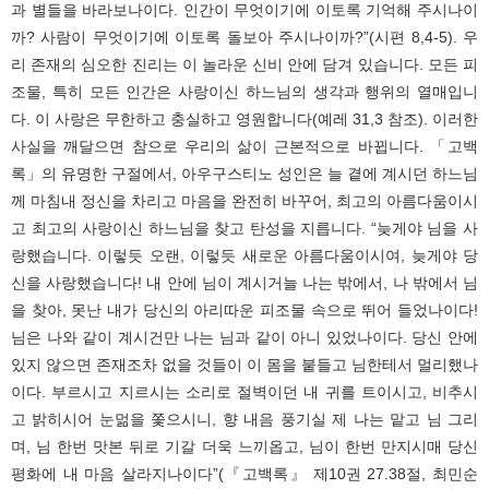
과 별들을 바라보나이다. 인간이 무엇이기에 이토록 기억해 주시나이
까? 사람이 무엇이기에 이토록 돌보아 주시나이까?”(시편 8,4-5). 우
리 존재의 심오한 진리는 이 놀라운 신비 안에 담겨 있습니다. 모든 피
조물, 특히 모든 인간은 사랑이신 하느님의 생각과 행위의 열매입니
다. 이 사랑은 무한하고 충실하고 영원합니다(예레 31,3 참조). 이러한
사실을 깨달으면 참으로 우리의 삶이 근본적으로 바뀝니다. 「고백
록」의 유명한 구절에서, 아우구스티노 성인은 늘 곁에 계시던 하느님
께 마침내 정신을 차리고 마음을 완전히 바꾸어, 최고의 아름다움이시
고 최고의 사랑이신 하느님을 찾고 탄성을 지릅니다. “늦게야 님을 사
랑했습니다. 이렇듯 오랜, 이렇듯 새로운 아름다움이시여, 늦게야 당
신을 사랑했습니다! 내 안에 님이 계시거늘 나는 밖에서, 나 밖에서 님
을 찾아, 못난 내가 당신의 아리따운 피조물 속으로 뛰어 들었나이다!
님은 나와 같이 계시건만 나는 님과 같이 아니 있었나이다. 당신 안에
있지 않으면 존재조차 없을 것들이 이 몸을 붙들고 님한테서 멀리했나
이다. 부르시고 지르시는 소리로 절벽이던 내 귀를 트이시고, 비추시
고 밝히시어 눈멂을 쫓으시니, 향 내음 풍기실 제 나는 맡고 님 그리
며, 님 한번 맛본 뒤로 기갈 더욱 느끼옵고, 님이 한번 만지시매 당신
평화에 내 마음 살라지나이다”(『고백록』 제10권 27.38절, 최민순