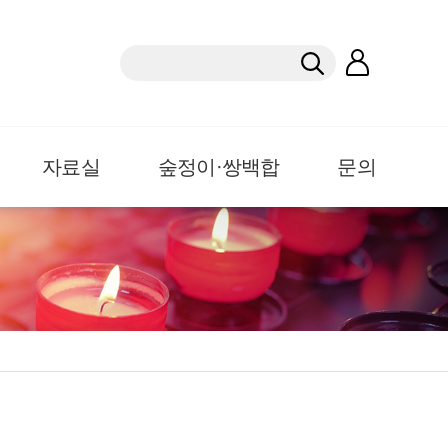
자료실
숲정이·쌍백합
문의