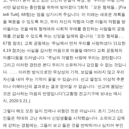
고, 우리가 흔히 잊고 있는 인간의 본질적 특징, 곧 “우리는 사랑 안에
서만 달성되는 충만함을 위하여 빚어졌다.”(회칙 「모든 형제들」[
Fra
telli Tutti
], 68항)는 점을 상기시켜 주십니다. 이 미래는 새로운 계획들
을 북돋을 수 있도록 하고, 우리 자신의 약함과 다른 이들의 약함을 받
아들이는 것을 배워 형제애와 사회적 우애를 증진하는 사람들의 공동
체를 건설할 수 있도록 하는 신앙을 일깨워 줍니다(「모든 형제들」,
67항 참조). 교회 공동체는 ‘주님께서 먼저 우리를 사랑하셨다.’(1요한
4,19 참조)는 사실을 감사한 마음으로 떠올릴 때마다 교회 공동체의
아름다움을 드러냅니다. “주님의 각별한 사랑에 우리는 경탄합니다.
그리고 이러한 경탄은 본디 우리가 소유하거나 강요할 수 없는 것입니
다. …… 이러한 방식으로만 무상성의 기적, 보답을 바라지 않고 우리
자신을 내어 주는 기적이 꽃필 수 있습니다. 선교 열정도 이성적 추론
이나 이해타산의 결과로는 결코 얻어질 수 없습니다. ‘선교에 몸담는’
것은 감사하는 마음의 반영입니다”(교황청 전교기구에 보내는 메시
지, 2020.5.21.).
그렇다 해도 모든 일이 언제나 쉬웠던 것은 아닙니다. 초기 그리스도
인들은 적대와 고난 속에서 신앙생활을 시작했습니다. 소외되고 감옥
에 갇히는 경험에는, 그들이 보고 들은 것을 반박하거나 심지어 부인