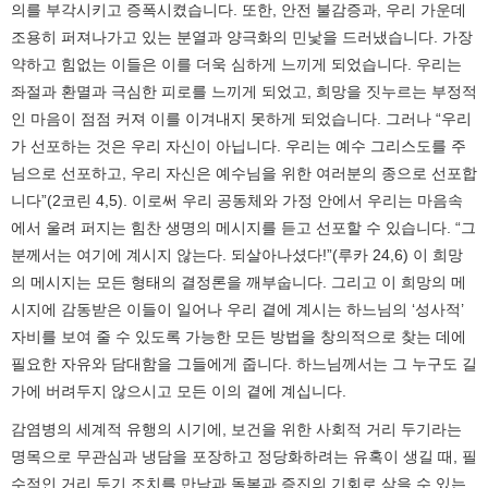
의를 부각시키고 증폭시켰습니다. 또한, 안전 불감증과, 우리 가운데
조용히 퍼져나가고 있는 분열과 양극화의 민낯을 드러냈습니다. 가장
약하고 힘없는 이들은 이를 더욱 심하게 느끼게 되었습니다. 우리는
좌절과 환멸과 극심한 피로를 느끼게 되었고, 희망을 짓누르는 부정적
인 마음이 점점 커져 이를 이겨내지 못하게 되었습니다. 그러나 “우리
가 선포하는 것은 우리 자신이 아닙니다. 우리는 예수 그리스도를 주
님으로 선포하고, 우리 자신은 예수님을 위한 여러분의 종으로 선포합
니다”(2코린 4,5). 이로써 우리 공동체와 가정 안에서 우리는 마음속
에서 울려 퍼지는 힘찬 생명의 메시지를 듣고 선포할 수 있습니다. “그
분께서는 여기에 계시지 않는다. 되살아나셨다!”(루카 24,6) 이 희망
의 메시지는 모든 형태의 결정론을 깨부숩니다. 그리고 이 희망의 메
시지에 감동받은 이들이 일어나 우리 곁에 계시는 하느님의 ‘성사적’
자비를 보여 줄 수 있도록 가능한 모든 방법을 창의적으로 찾는 데에
필요한 자유와 담대함을 그들에게 줍니다. 하느님께서는 그 누구도 길
가에 버려두지 않으시고 모든 이의 곁에 계십니다.
감염병의 세계적 유행의 시기에, 보건을 위한 사회적 거리 두기라는
명목으로 무관심과 냉담을 포장하고 정당화하려는 유혹이 생길 때, 필
수적인 거리 두기 조치를 만남과 돌봄과 증진의 기회로 삼을 수 있는