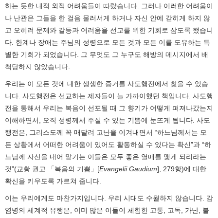
하는 듯한 내적 외적 어려움들이 따랐습니다. 그러나 이러한 어려움이
나 난관은 그들을 한 걸음 물러서게 하거나 자신 안에 갇히게 하지 않
고 오히려 문제와 갈등과 어려움을 선교를 위한 기회로 삼도록 했습니
다. 한계나 장애는 주님의 성령으로 모든 것과 모든 이를 도유하는 특
별한 기회가 되었습니다. 그 무엇도 그 누구도 해방의 메시지에서 배
척당하지 않았습니다.
우리는 이 모든 것에 대한 생생한 증거를 사도행전에서 찾을 수 있습
니다. 사도행전은 선교하는 제자들이 늘 가까이했던 책입니다. 사도행
전을 통해서 우리는 복음이 선포될 때 그 향기가 어떻게 퍼져나갔는지
이해하면서, 오직 성령께서 주실 수 있는 기쁨에 눈뜨게 됩니다. 사도
행전은, 그리스도께 꼭 매달려 고난을 이겨내면서 “하느님께서는 모
든 상황에서 어떠한 어려움이 있어도 활동하실 수 있다는 확신”과 “하
느님께 자신을 내어 맡기는 이들은 모두 좋은 열매를 맺게 되리라는
것”(교황 권고 「복음의 기쁨」[
Evangelii Gaudium
], 279항)에 대한
확신을 키우도록 가르쳐 줍니다.
이는 우리에게도 마찬가지입니다. 우리 시대도 수월하지 않습니다. 감
염병의 세계적 유행은, 이미 많은 이들이 체험한 고통, 고독, 가난, 불