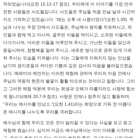
작되었습니다(요한 15,12-17 참조). 우리에게 이 이야기를 가장 먼저
전한 사람들은 사도들입니다. 사도들은 주님을 처음 만날 날과 시간까
지도 기억하고 있었습니다. “때는 오후 네 시쯤이었다”(요한 1,39). 주
님과 나누는 우정 안에서 사도들은, 주님께서 병자를 치유하시고, 죄
인들과 함께 먹고 마시며, 굶주린 이들을 먹이시고, 소외된 이들에게
다가가시며, 더러운 이들을 어루만져 주시고, 가난한 이들을 당신과
동일시하며, 참행복을 알려 주시고, 새로운 방식으로 권위 있게 가르
쳐 주시는 모습을 지켜봅니다. 이는 그들에게 지워지지 않는 인상을
남기며 경이로움과 커다란 기쁨과 깊은 감사의 마음을 불러일으켰습
니다. 예레미야 예언자는 이러한 체험에 관하여 우리의 마음 안에서
주님의 역동적 현존의 불꽃이 활활 타오르는 것이라고 말합니다. 그리
고 그러한 체험 덕분에 우리는 희생과 오해가 따를지라도 사명에 힘쓰
게 됩니다(예레 20,7-9 참조). 사랑은 언제나 멈추지 않고 활동하며,
“우리는 메시아를 만났소.”(요한 1,41)라는 희망으로 가득 찬 아름다
운 메시지를 나누도록 우리를 격려합니다.
예수님과 함께 우리도 모든 것이 달라질 수 있다는 사실을 보고 듣고
체험해 왔습니다. 심지어 지금도 예수님께서는 이미 미래를 시작하셨