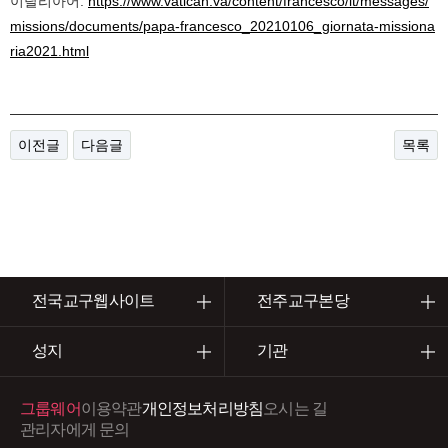
이탈리아어:
https://www.vatican.va/content/francesco/it/messages/
missions/documents/papa-francesco_20210106_giornata-missiona
ria2021.html
이전글
다음글
목록
전국교구웹사이트
전주교구본당
성지
기관
그룹웨어
이용약관
개인정보처리방침
오시는 길
관리자에게 문의