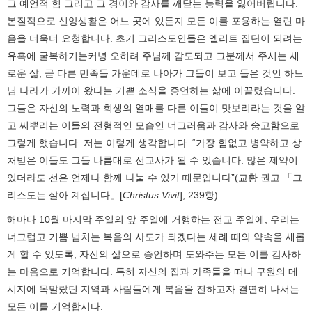
그 예언적 힘 그리고 그 경이와 감사를 깨닫는 능력을 잃어버립니다.
본질적으로 신앙생활은 어느 곳에 있든지 모든 이를 포용하는 열린 마
음을 더욱더 요청합니다. 초기 그리스도인들은 엘리트 집단이 되려는
유혹에 굴복하기는커녕 오히려 주님께 감도되고 그분께서 주시는 새
로운 삶, 곧 다른 민족들 가운데로 나아가 그들이 보고 들은 것인 하느
님 나라가 가까이 왔다는 기쁜 소식을 증언하는 삶에 이끌렸습니다.
그들은 자신의 노력과 희생의 열매를 다른 이들이 맛보리라는 것을 알
고 씨뿌리는 이들의 전형적인 모습인 너그러움과 감사와 숭고함으로
그렇게 했습니다. 저는 이렇게 생각합니다. “가장 힘없고 병약하고 상
처받은 이들도 그들 나름대로 선교사가 될 수 있습니다. 많은 제약이
있더라도 선은 언제나 함께 나눌 수 있기 때문입니다”(교황 권고 「그
리스도는 살아 계십니다」[
Christus Vivit
], 239항).
해마다 10월 마지막 주일의 앞 주일에 거행하는 전교 주일에, 우리는
너그럽고 기쁨 넘치는 복음의 사도가 되겠다는 세례 때의 약속을 새롭
게 할 수 있도록, 자신의 삶으로 증언하며 도와주는 모든 이를 감사하
는 마음으로 기억합니다. 특히 자신의 집과 가족들을 떠나 구원의 메
시지에 목말랐던 지역과 사람들에게 복음을 전하고자 결연히 나서는
모든 이를 기억합시다.