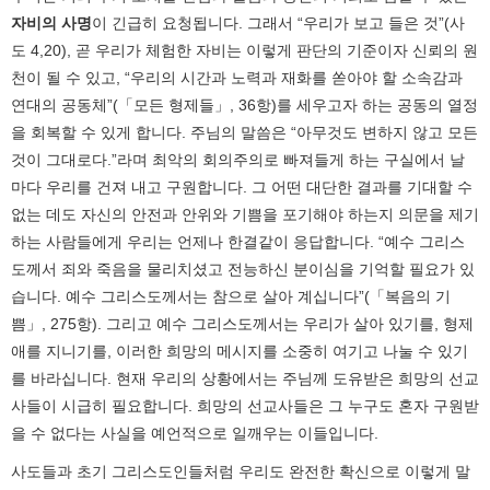
자비의 사명
이 긴급히 요청됩니다. 그래서 “우리가 보고 들은 것”(사
도 4,20), 곧 우리가 체험한 자비는 이렇게 판단의 기준이자 신뢰의 원
천이 될 수 있고, “우리의 시간과 노력과 재화를 쏟아야 할 소속감과
연대의 공동체”(「모든 형제들」, 36항)를 세우고자 하는 공동의 열정
을 회복할 수 있게 합니다. 주님의 말씀은 “아무것도 변하지 않고 모든
것이 그대로다.”라며 최악의 회의주의로 빠져들게 하는 구실에서 날
마다 우리를 건져 내고 구원합니다. 그 어떤 대단한 결과를 기대할 수
없는 데도 자신의 안전과 안위와 기쁨을 포기해야 하는지 의문을 제기
하는 사람들에게 우리는 언제나 한결같이 응답합니다. “예수 그리스
도께서 죄와 죽음을 물리치셨고 전능하신 분이심을 기억할 필요가 있
습니다. 예수 그리스도께서는 참으로 살아 계십니다”(「복음의 기
쁨」, 275항). 그리고 예수 그리스도께서는 우리가 살아 있기를, 형제
애를 지니기를, 이러한 희망의 메시지를 소중히 여기고 나눌 수 있기
를 바라십니다. 현재 우리의 상황에서는 주님께 도유받은 희망의 선교
사들이 시급히 필요합니다. 희망의 선교사들은 그 누구도 혼자 구원받
을 수 없다는 사실을 예언적으로 일깨우는 이들입니다.
사도들과 초기 그리스도인들처럼 우리도 완전한 확신으로 이렇게 말