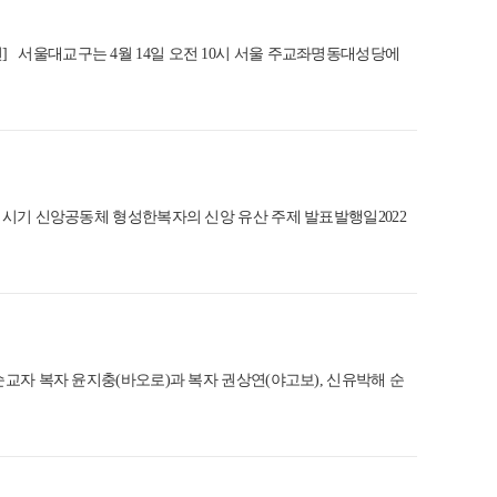
, 21면] 서울대교구는 4월 14일 오전 10시 서울 주교좌명동대성당에
해시기 신앙공동체 형성한복자의 신앙 유산 주제 발표발행일2022
의 순교자 복자 윤지충(바오로)과 복자 권상연(야고보), 신유박해 순