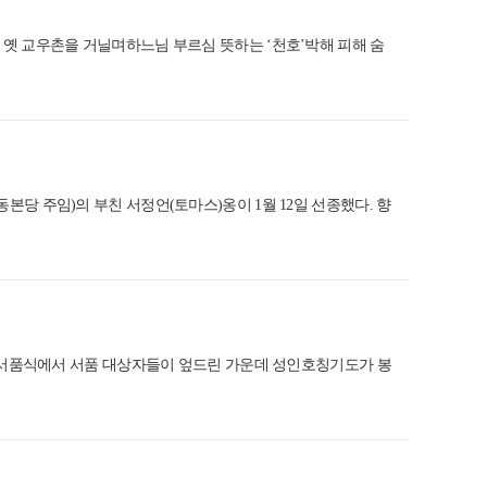
 옛 교우촌을 거닐며하느님 부르심 뜻하는 ‘천호’박해 피해 숨
인동본당 주임)의 부친 서정언(토마스)옹이 1월 12일 선종했다. 향
사제·부제 서품식에서 서품 대상자들이 엎드린 가운데 성인호칭기도가 봉