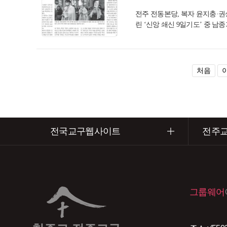
전주 전동본당, 복자 윤지충·권상
린 ‘신앙 쇄신 9일기도’ 중 남
처음
전국교구웹사이트
전주
그룹웨어