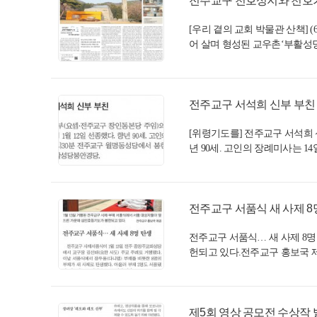
전주교구 천호성지와 천호가톨
[우리 곁의 교회 박물관 산책
어 살며 형성된 교우촌‘부활성당
전주교구 서석희 신부 부친 선
[위령기도를] 전주교구 서석희 신부
년 90세. 고인의 장례미사는 14
전주교구 서품식 새 사제 8명 
전주교구 서품식… 새 사제 8명 
헌되고 있다.전주교구 홍보국 제
제5회 영상 공모전 수상작 발표