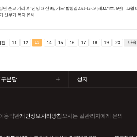
연 순교 기리며 ‘신앙 쇄신 9일기도’발행일2021-12-19 [제3274호, 6면]
종기 신부가 복자 유해…
13
다음
이전
11
12
14
15
16
17
18
19
20
교구본당
성지
이용약관
개인정보처리방침
오시는 길
관리자에게 문의