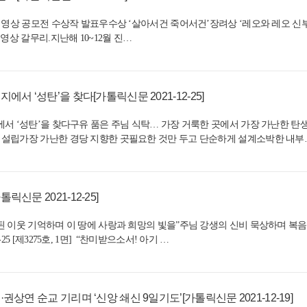
영상 공모전 수상작 발표우수상 ‘살아서건 죽어서건’장려상 ‘레오와 레오 신부’발행일
영상 갈무리.지난해 10~12월 진…
서 ‘성탄’을 찾다[가톨릭신문 2021-12-25]
에서 ‘성탄’을 찾다구유 품은 주님 식탁… 가장 거룩한 곳에서 가장 가난한 탄
설립가장 가난한 경당 지향한 곳필요한 것만 두고 단순하게 설계소박한 내부
신문 2021-12-25]
된 이웃 기억하며 이 땅에 사랑과 희망의 빛을”주님 강생의 신비 묵상하며 복
5 [제3275호, 1면] “찬미받으소서! 아기 …
권상연 순교 기리며 ‘신앙 쇄신 9일기도’[가톨릭신문 2021-12-19]