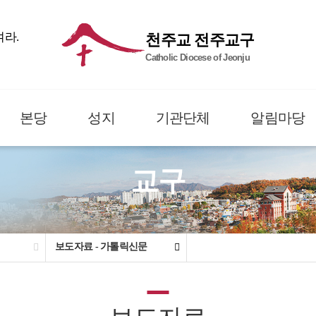
여라.
천주교 전주교구
Catholic Diocese of Jeonju
본당
성지
기관단체
알림마당
교구
보도자료 - 가톨릭신문