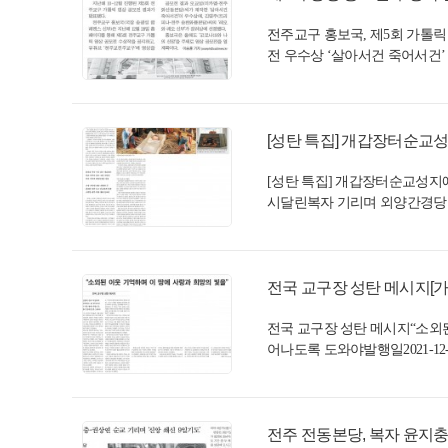
전주교구 홍보국, 제5회 가톨릭 
전 우수상 ‘살아서건 죽어서건’ 
[성탄 특집] 개갑장터순교성지에
[성탄 특집] 개갑장터순교성지
시달린복자 기리며 외양간경당 
전국 교구장 성탄 메시지[가톨릭
전국 교구장 성탄 메시지“소외
어나도록 도와야발행일2021-12-2
전주 전동본당, 복자 윤지충·