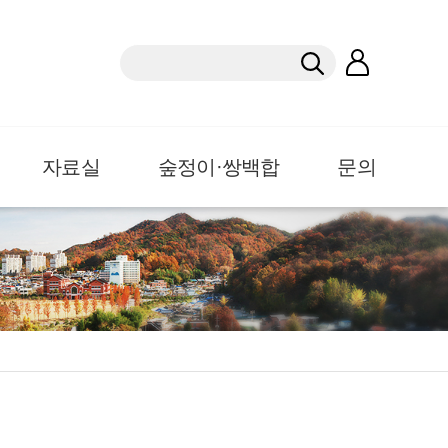
자료실
숲정이·쌍백합
문의