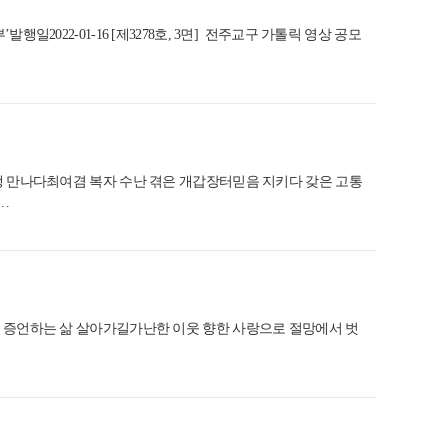
2022-01-16 [제3278호, 3면] 전주교구 가톨릭 영상 공모
생 만나다최여겸 복자 수난 겪은 개갑장터믿음 지키다 갖은 고통
…
음 증언하는 삶 살아가길가난한 이웃 향한 사랑으로 절망에서 벗