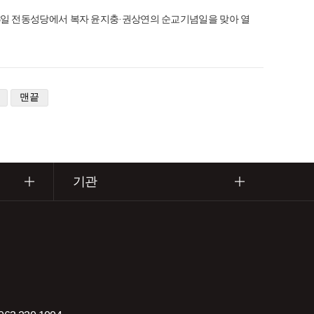
 12월 8일 전동성당에서 복자 윤지충·권상연의 순교기념일을 맞아 열
맨끝
기관