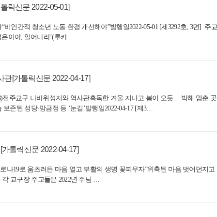
신문 2022-05-01]
화“비인간적 청소년 노동 환경 개선해야”발행일2022-05-01 [제3292호, 3면
‘젊은이야, 일어나라’(루카 …
가톨릭신문 2022-04-17]
 (8)전주교구 나바위성지와 역사관혹독한 겨울 지나고 봄이 오듯… 박해 멈춘 
보존된 성당·망금정 등 ‘눈길’발행일2022-04-17 [제3…
톨릭신문 2022-04-17]
"코로나19로 움츠러든 마음 열고 부활의 생명 꽃피우자”위축된 마음 벗어던지
] 전국 각 교구장 주교들은 2022년 주님 …