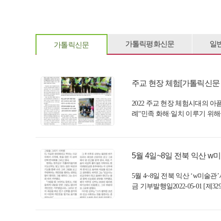
가톨릭평화신문
일
가톨릭신문
주교 현장 체험[가톨릭신문 202
2022 주교 현장 체험시대의 
례“민족 화해·일치 이루기 위해삶의
5월 4일~8일 전북 익산 w미
5월 4~8일 전북 익산 ‘w미
금 기부발행일2022-05-01 [제3