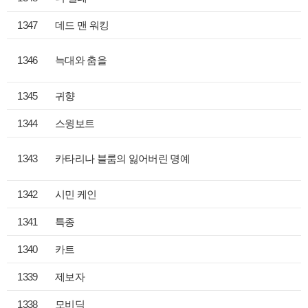
1347
데드 맨 워킹
1346
늑대와 춤을
1345
귀향
1344
스윙보트
1343
카타리나 블룸의 잃어버린 명예
1342
시민 케인
1341
특종
1340
카트
1339
제보자
1338
모비딕