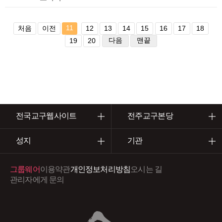
11
처음
이전
12
13
14
15
16
17
18
다음
맨끝
19
20
전국교구웹사이트
전주교구본당
성지
기관
그룹웨어
이용약관
개인정보처리방침
오시는 길
관리자에게 문의