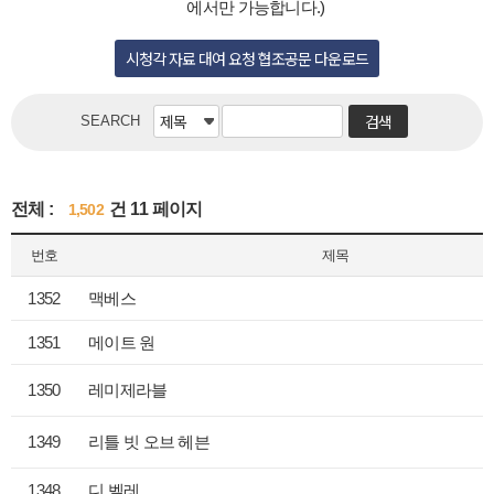
에서만 가능합니다.)
시청각 자료 대여 요청 협조공문 다운로드
SEARCH
전체 :
건 11 페이지
1,502
번호
제목
1352
맥베스
1351
메이트 원
1350
레미제라블
1349
리틀 빗 오브 헤븐
1348
디 벨레