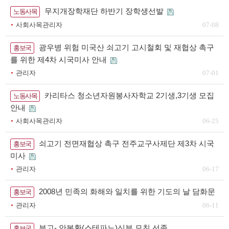
무지개장학재단 하반기 장학생선발
노동사목
사회사목관리자
07-08
광우병 위험 미국산 쇠고기 고시철회 및 재협상 촉구
홍보국
를 위한 제4차 시국미사 안내
관리자
07-01
카리타스 청소년자원봉사자학교 2기생,3기생 모집
노동사목
안내
사회사목관리자
06-25
쇠고기 전면재협상 촉구 전주교구사제단 제3차 시국
홍보국
미사
관리자
06-17
2008년 민족의 화해와 일치를 위한 기도의 날 담화문
홍보국
관리자
06-11
부고- 안봉환(스테파노)신부 모친 선종
홍보국