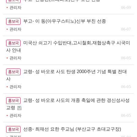
관리자
06-09
부고- 이 동(아우구스티노)신부 부친 선종
홍보국
관리자
06-07
미국산 쇠고기 수입반대,고시철회,재협상촉구 시국미
홍보국
사 안내
관리자
06-05
교령- 성 바오로 사도 탄생 2000주년 기념 특별 전대
홍보국
사
관리자
06-05
교령- 성 바오로 사도의 개종 축일에 관한 경신성사성
홍보국
교령
관리자
06-05
선종- 최재선 요한 주교님 (부산교구 초대교구장)
홍보국