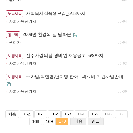
관리자
06-04
사회복지실습생모집_6/13까지
노동사목
사회사목관리자
06-04
2008년 환경의 날 담화문
홍보국
관리자
06-04
전주사랑의집 경비원 채용공고_6/9까지
노동사목
사회사목관리자
06-03
소아암,백혈병,난치병 환아 _의료비 지원사업안내
노동사목
사회사목관리자
05-30
처음
이전
161
162
163
164
165
166
167
170
다음
맨끝
168
169