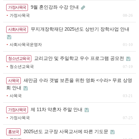
9월 혼인강좌 수강 안내
가정사목국
가정사목국
08-26
무지개장학재단 2025년도 상반기 장학사업 안내
사회사목국
사회사목국운영자
01-10
교리교안 및 주일학교 우수 프로그램 공모전
청소년교육국
청소년교육국
07-19
새만금 수라 갯벌 보존을 위한 영화 <수라> 무료 상영
사목국
회 안내
사목국
03-21
제 11차 약혼자 주말 안내
가정사목국
가정사목국
07-25
2025년도 교구장 사목교서에 따른 기도문
홍보국