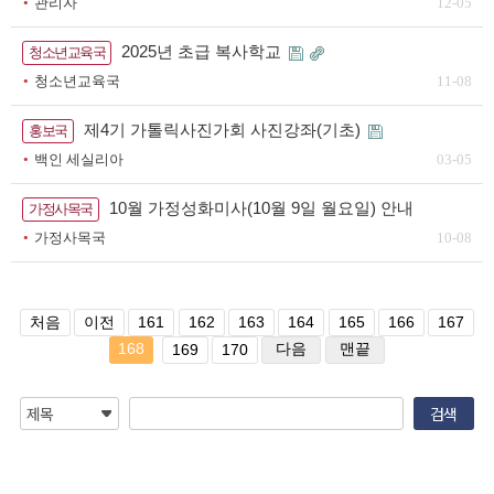
관리자
12-05
2025년 초급 복사학교
청소년교육국
청소년교육국
11-08
제4기 가톨릭사진가회 사진강좌(기초)
홍보국
백인 세실리아
03-05
10월 가정성화미사(10월 9일 월요일) 안내
가정사목국
가정사목국
10-08
처음
이전
161
162
163
164
165
166
167
168
다음
맨끝
169
170