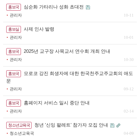
심순화 가타리나 성화 초대전
홍보국
관리자
10-11
사제 인사 발령
홍보실
관리자
10-01
2025년 교구장 사목교서 연수회 개최 안내
홍보국
관리자
10-30
모로코 강진 희생자에 대한 한국천주교주교회의 애도
홍보국
문
관리자
09-12
홈페이지 서비스 일시 중단 안내
홍보국
관리자
02-14
청년 '신잉 팔레트' 참가자 모집 안내
청소년교육국
청소년교육국
04-09