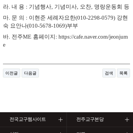
라
.
내 용
:
기념행사
,
기념미사
,
오찬
,
명랑운동회 등
마
.
문 의
:
이현준 세례자요한
(010-2298-0579)
강현
숙 요안나
(010-5678-1069)
부부
바
.
전주
ME
홈페이지
: https://cafe.naver.com/jeonjum
e
이전글
다음글
검색
목록
전국교구웹사이트
전주교구본당