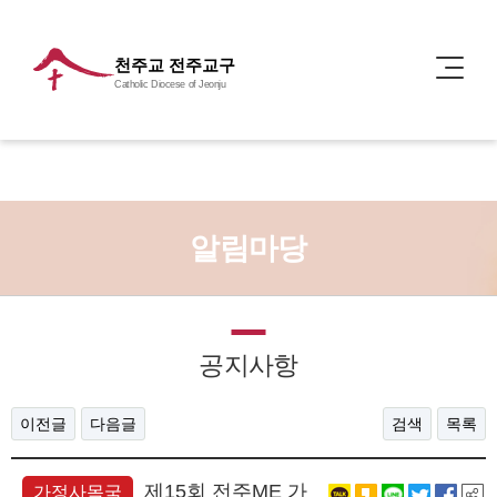
천주교 전주교구
Catholic Diocese of Jeonju
알림마당
공지사항
이전글
다음글
검색
목록
​제15회 전주ME 가
가정사목국