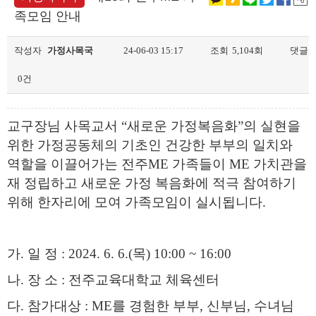
족모임 안내
작성자
가정사목국
24-06-03 15:17
조회
5,104회
댓글
0건
교구장님 사목교서
“
새로운 가정복음화
”
의 실현을
위한 가정공동체의 기초인 건강한 부부의 일치와
역할을 이끌어가는 전주
ME
가족들이
ME
가치관을
재 정립하고 새로운 가정 복음화에 적극 참여하기
위해 한자리에 모여 가족모임이 실시됩니다
.
가
.
일 정
: 2024. 6. 6.(
목
) 10:00 ~ 16:00
나
.
장 소
:
전주교육대학교 체육센터
다
.
참가대상
: ME
를 경험한 부부
,
신부님
,
수녀님