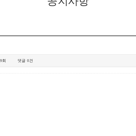
공지사항
19회
댓글
0건