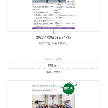
2025년 03월 09일 (다해)
제2757호 사순 제1주일
EBOOK보기
PDF보기
PDF다운로드