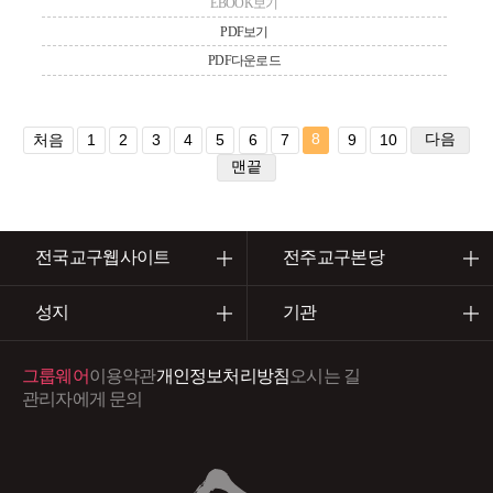
EBOOK보기
PDF보기
PDF다운로드
8
다음
처음
1
2
3
4
5
6
7
9
10
맨끝
전국교구웹사이트
전주교구본당
성지
기관
그룹웨어
이용약관
개인정보처리방침
오시는 길
관리자에게 문의