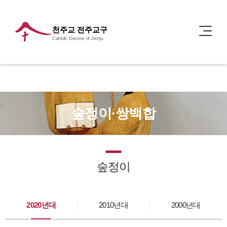
천주교 전주교구
Catholic Diocese of Jeonju
숲정이·쌍백합
숲정이
2020년대
2010년대
2000년대