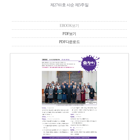
제2761호 사순 제5주일
EBOOK보기
PDF보기
PDF다운로드